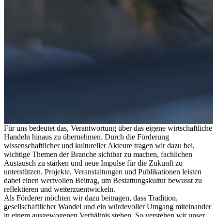
Für uns bedeutet das, Verantwortung über das eigene wirtschaftliche
Handeln hinaus zu übernehmen. Durch die Förderung
Engagement für das Bestattungswesen –
wissenschaftlicher und kultureller Akteure tragen wir dazu bei,
heute und in Zukunft.
wichtige Themen der Branche sichtbar zu machen, fachlichen
Austausch zu stärken und neue Impulse für die Zukunft zu
unterstützen. Projekte, Veranstaltungen und Publikationen leisten
dabei einen wertvollen Beitrag, um Bestattungskultur bewusst zu
reflektieren und weiterzuentwickeln.
Als Förderer möchten wir dazu beitragen, dass Tradition,
gesellschaftlicher Wandel und ein würdevoller Umgang miteinander
in einem ausgewogenen Verhältnis stehen. So verstehen wir unser