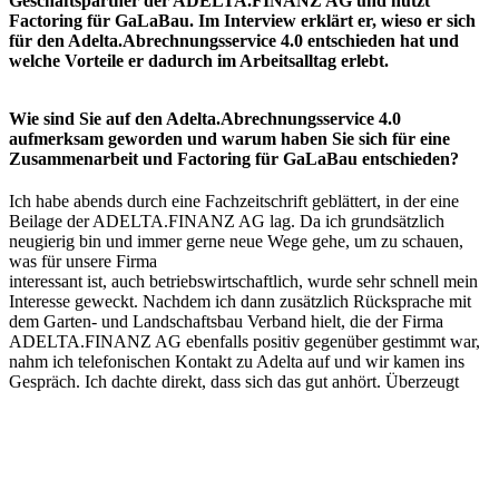
Geschäftspartner der ADELTA.FINANZ AG und nutzt
Factoring für GaLaBau. Im Interview erklärt er, wieso er sich
für den Adelta.Abrechnungsservice 4.0 entschieden hat und
welche Vorteile er dadurch im Arbeitsalltag erlebt.
Wie sind Sie auf den Adelta.Abrechnungsservice 4.0
aufmerksam geworden und warum haben Sie sich für eine
Zusammenarbeit und Factoring für GaLaBau entschieden?
Ich habe abends durch eine Fachzeitschrift geblättert, in der eine
Beilage der ADELTA.FINANZ AG lag. Da ich grundsätzlich
neugierig bin und immer gerne neue Wege gehe, um zu schauen,
was für unsere Firma
interessant ist, auch betriebswirtschaftlich, wurde sehr schnell mein
Interesse geweckt. Nachdem ich dann zusätzlich Rücksprache mit
dem Garten- und Landschaftsbau Verband hielt, die der Firma
ADELTA.FINANZ AG ebenfalls positiv gegenüber gestimmt war,
nahm ich telefonischen Kontakt zu Adelta auf und wir kamen ins
Gespräch. Ich dachte direkt, dass sich das gut anhört. Überzeugt
haben mich besonders die guten und fairen Konditionen.
Welche Vorteile ergeben sich für Sie durch die
Zusammenarbeit? Welche Vorteile gibt es auch für Ihre