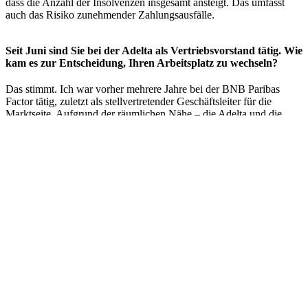
dass die Anzahl der Insolvenzen insgesamt ansteigt. Das umfasst
auch das Risiko zunehmender Zahlungsausfälle.
Seit Juni sind Sie bei der Adelta als Vertriebsvorstand tätig. Wie
kam es zur Entscheidung, Ihren Arbeitsplatz zu wechseln?
Das stimmt. Ich war vorher mehrere Jahre bei der BNB Paribas
Factor tätig, zuletzt als stellvertretender Geschäftsleiter für die
Marktseite. Aufgrund der räumlichen Nähe – die Adelta und die
BNB Paribas Factor sind in Düsseldorf ansässig – habe ich Adelta
schon aus der Außenbetrachtung verfolgt und als sehr
leistungsfähigen Dienstleister in ihrem Segment wahrgenommen.
Über den zunächst rein persönlichen Kontakt zu Manuel Scheffler,
der bereits Teil des Vorstandsteams war, habe ich immer mehr über
die Adelta erfahren. So ist dann der Wunsch gewachsen, Teil des
Unternehmens zu werden und gemeinsam mit dem Vorstand und
dem Team die Entwicklung des Unternehmens weiterzuentwickeln.
Welche Ziele möchten Sie in Ihrer Position als erstes erreichen?
Nach knapp einem Monat im Unternehmen ist mein persönliches
Ziel, weiter anzukommen. Ich wurde sehr herzlich aufgenommen
und bin dankbar für den Umgang mit den Kolleginnen und