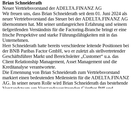
Brian Schneiderath
Neuer Vertriebsvorstand der ADELTA.FINANZ AG
Wir freuen uns, dass Brian Schneiderath seit dem 01. Juni 2024 als
neuer Vertriebsvorstand das Steuer bei der ADELTA.FINANZ AG
übernommen hat. Mit seiner umfangreichen Erfahrung und seinem
tiefgreifenden Verständnis für die Factoring-Branche bringt er eine
frische Perspektive und starke Führungsfähigkeiten mit in das
Unternehmen.
Herr Schneiderath hatte bereits verschiedene leitende Positionen bei
der BNB Paribas Factor GmbH, wo er zuletzt als stellvertretender
Geschäftsführer Markt und Bereichsleiter „Customer“ u.a. das
Client Relationship Management, Asset Management und die
Kreditanalyse verantwortete.
Die Ernennung von Brian Schneiderath zum Vertriebsvorstand
markiert einen bedeutenden Meilenstein für die ADELTA.FINANZ
AG. In seiner neuen Rolle wird Brian Schneiderath das bestehende
Vorstandsteam um Vorstandsvorsitzenden Günther Piff und
Finanzvorstand Manuel Scheffler ergänzen. Der Fokus des
gesamten Vorstandsteams wird darauf liegen, den Wachstumskurs
der ADELTA.FINANZ AG fortzuführen und auszubauen sowie die
bereits gelebte Kultur der fortlaufenden Innovation zu fördern.
ADELTA.FINANZ AG
Marc-Chagall-Straße 2